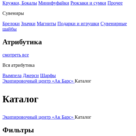
Кружки, Бокалы
Минифуфайки
Рюкзаки и сумки
Прочее
Сувениры
Брелоки
Значки
Магниты
Подарки и игрушки
Сувенирные
шайбы
Атрибутика
смотреть все
Вся атрибутика
Вымпела
Джерси
Шарфы
Экипировочный центр «Ак Барс»
Каталог
Каталог
Экипировочный центр «Ак Барс»
Каталог
Фильтры