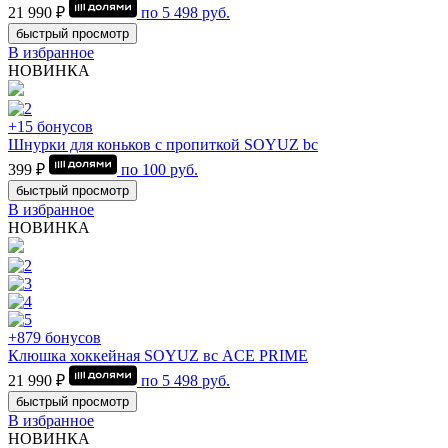
21 990 ₽
по
5 498
руб.
быстрый просмотр
В избранное
НОВИНКА
+15 бонусов
Шнурки для коньков с пропиткой SOYUZ bc
399 ₽
по
100
руб.
быстрый просмотр
В избранное
НОВИНКА
+879 бонусов
Клюшка хоккейная SOYUZ вс ACE PRIME
21 990 ₽
по
5 498
руб.
быстрый просмотр
В избранное
НОВИНКА