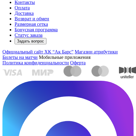
Контакты
Оплата
Доставка
Возврат и обмен
Размерная сетка
Бонусная программа
Статус заказа
Задать вопрос
Официальный сайт ХК “Ак Барс”
Магазин атрибутики
Билеты на матчи
Мобильные приложения
Политика конфиденциальности
Оферта