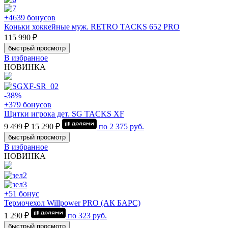
+4639 бонусов
Коньки хоккейные муж. RETRO TACKS 652 PRO
115 990 ₽
быстрый просмотр
В избранное
НОВИНКА
-38%
+379 бонусов
Щитки игрока дет. SG TACKS XF
9 499 ₽
15 290 ₽
по
2 375
руб.
быстрый просмотр
В избранное
НОВИНКА
+51 бонус
Термочехол Willpower PRO (АК БАРС)
1 290 ₽
по
323
руб.
быстрый просмотр