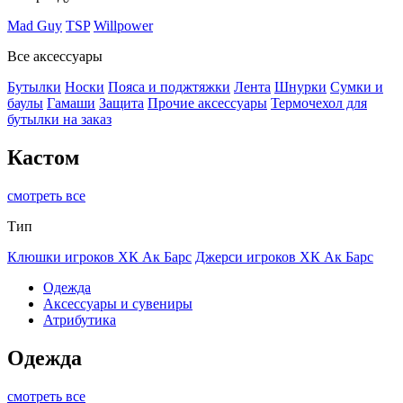
Mad Guy
TSP
Willpower
Все аксессуары
Бутылки
Носки
Пояса и поджтяжки
Лента
Шнурки
Сумки и
баулы
Гамаши
Защита
Прочие аксессуары
Термочехол для
бутылки на заказ
Кастом
смотреть все
Тип
Клюшки игроков ХК Ак Барс
Джерси игроков ХК Ак Барс
Одежда
Аксессуары и сувениры
Атрибутика
Одежда
смотреть все