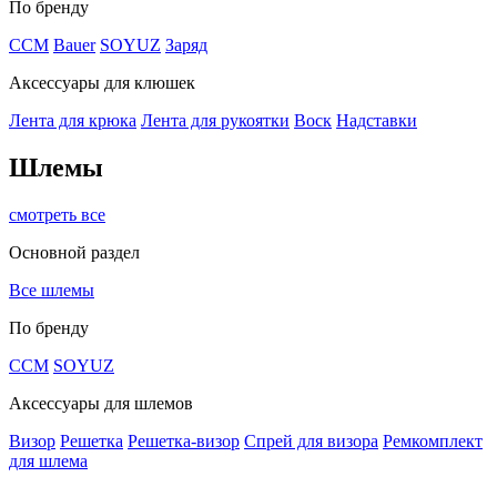
По бренду
CCM
Bauer
SOYUZ
Заряд
Аксессуары для клюшек
Лента для крюка
Лента для рукоятки
Воск
Надставки
Шлемы
смотреть все
Основной раздел
Все шлемы
По бренду
CCM
SOYUZ
Аксессуары для шлемов
Визор
Решетка
Решетка-визор
Спрей для визора
Ремкомплект
для шлема